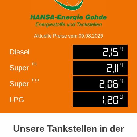
Aktuelle Preise vom 09.08.2026
2,15
9
Diesel
2,11
9
E5
Super
2,06
9
E10
Super
1,20
9
LPG
Unsere Tankstellen in der